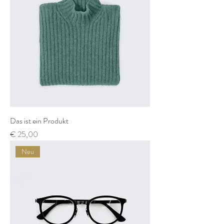
Das ist ein Produkt
Preis
€ 25,00
Neu