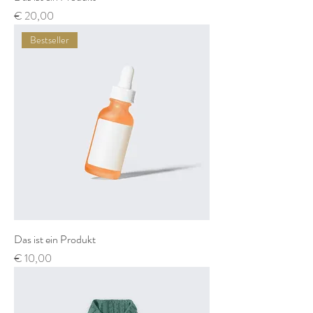
Preis
€ 20,00
Bestseller
Das ist ein Produkt
Preis
€ 10,00