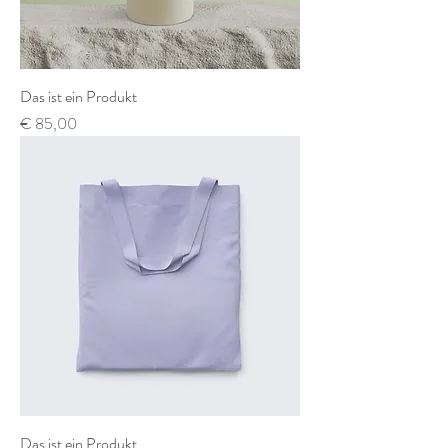
Das ist ein Produkt
Preis
€ 85,00
Das ist ein Produkt