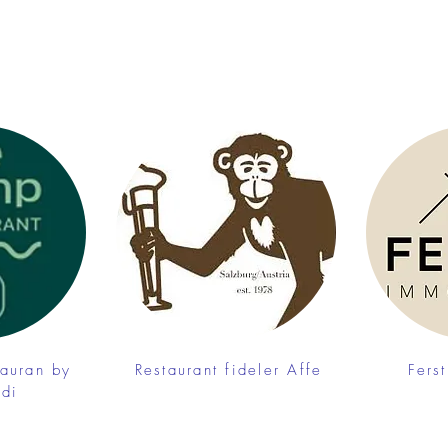
auran by
Restaurant fideler Affe
Fers
udi