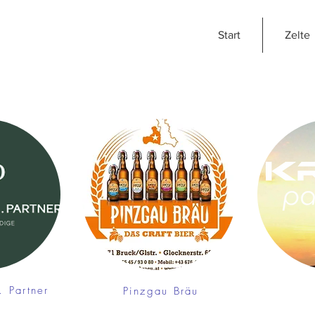
Start
Zelte
. Partner
Pinzgau Bräu