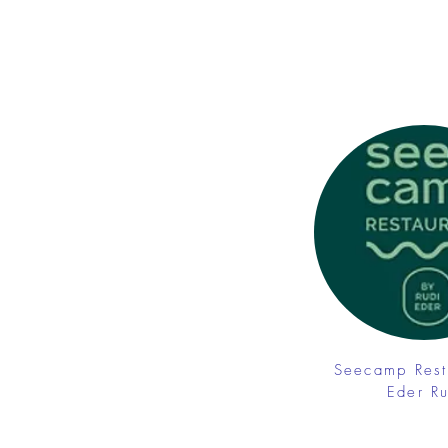
Seecamp Rest
Eder R