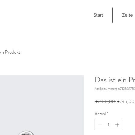
Start
Zelte
ein Produkt
Das ist ein P
Artikelnummer: 671253175
Standardp
 € 100,00 
€ 95,00
Anzahl
*