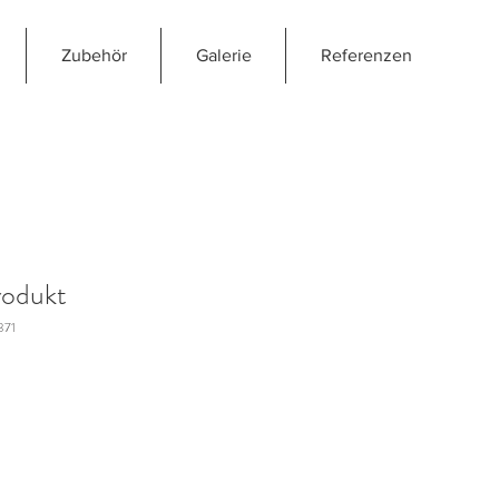
Zubehör
Galerie
Referenzen
rodukt
371
reis
Sale-
Preis