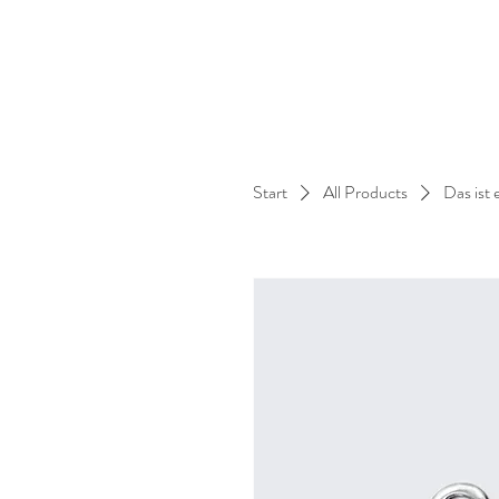
Start
All Products
Das ist 